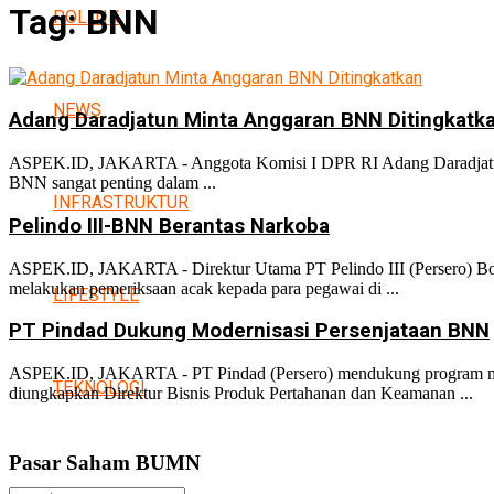
Tag:
BNN
POLITIK
NEWS
Adang Daradjatun Minta Anggaran BNN Ditingkatk
ASPEK.ID, JAKARTA - Anggota Komisi I DPR RI Adang Daradjatun m
BNN sangat penting dalam ...
INFRASTRUKTUR
Pelindo III-BNN Berantas Narkoba
ASPEK.ID, JAKARTA - Direktur Utama PT Pelindo III (Persero) Boy
melakukan pemeriksaan acak kepada para pegawai di ...
LIFESTYLE
PT Pindad Dukung Modernisasi Persenjataan BNN
ASPEK.ID, JAKARTA - PT Pindad (Persero) mendukung program mode
TEKNOLOGI
diungkapkan Direktur Bisnis Produk Pertahanan dan Keamanan ...
Pasar Saham BUMN