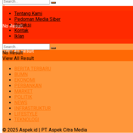
Tentang Kami
Pedoman Media Siber
Redaksi
No Result
Kontak
Iklan
View All Result
No Result
View All Result
BERITA TERBARU
BUMN
EKONOMI
PERBANKAN
MARKET
POLITIK
NEWS
INFRASTRUKTUR
LIFESTYLE
TEKNOLOGI
© 2025 Aspek.id | PT. Aspek Citra Media