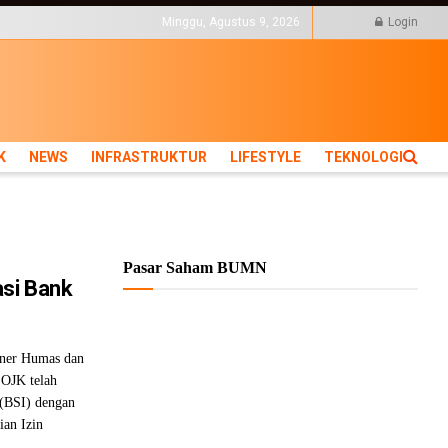
KTUR
LIFESTYLE
Minggu, Agustus 9, 2026
Login
K
NEWS
INFRASTRUKTUR
LIFESTYLE
TEKNOLOGI
Pasar Saham BUMN
asi Bank
ner Humas dan
OJK telah
 (BSI) dengan
an Izin