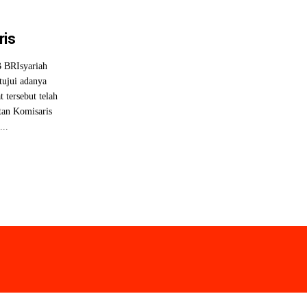
ris
BRIsyariah
tujui adanya
 tersebut telah
tan Komisaris
..