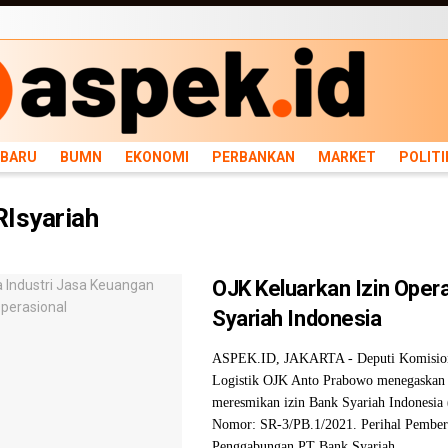
ARU
BUMN
EKONOMI
PERBANKAN
MARKET
POLITIK
NEWS
INFRASTRU
RBARU
BUMN
EKONOMI
PERBANKAN
MARKET
POLITI
Isyariah
OJK Keluarkan Izin Oper
Syariah Indonesia
ASPEK.ID, JAKARTA - Deputi Komisio
Logistik OJK Anto Prabowo menegaskan 
meresmikan izin Bank Syariah Indonesia
Nomor: SR-3/PB.1/2021. Perihal Pemberi
Penggabungan PT Bank Syariah ...