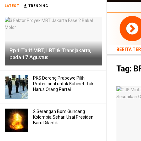
BERITA TERB
LATEST
TRENDING
TEKNOLOGI
BERITA TE
Rp 1 Tarif MRT, LRT & Transjakarta,
pada 17 Agustus
Tag:
BR
PKS Dorong Prabowo Pilih
Profesional untuk Kabinet: Tak
Harus Orang Partai
2 Serangan Bom Guncang
Kolombia Sehari Usai Presiden
Baru Dilantik