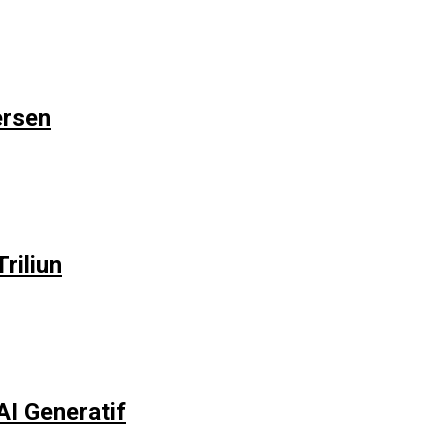
ersen
riliun
AI Generatif