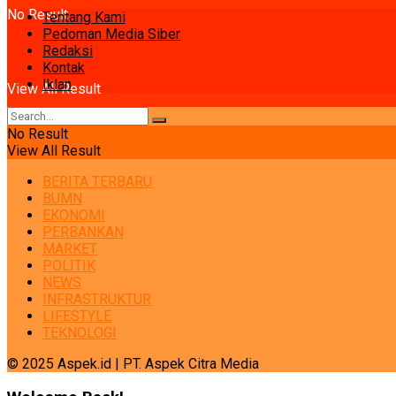
No Result
Tentang Kami
Pedoman Media Siber
Redaksi
Kontak
Iklan
View All Result
No Result
View All Result
BERITA TERBARU
BUMN
EKONOMI
PERBANKAN
MARKET
POLITIK
NEWS
INFRASTRUKTUR
LIFESTYLE
TEKNOLOGI
© 2025 Aspek.id | PT. Aspek Citra Media