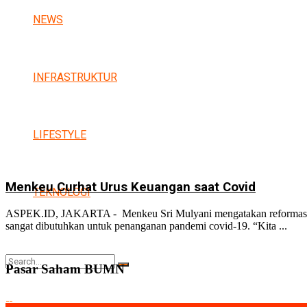
NEWS
INFRASTRUKTUR
LIFESTYLE
Menkeu Curhat Urus Keuangan saat Covid
TEKNOLOGI
ASPEK.ID, JAKARTA - Menkeu Sri Mulyani mengatakan reformasi per
sangat dibutuhkan untuk penanganan pandemi covid-19. “Kita ...
Pasar Saham BUMN