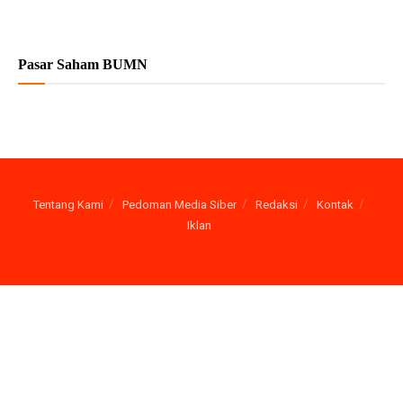
Pasar Saham BUMN
Tentang Kami
Pedoman Media Siber
Redaksi
Kontak
Iklan