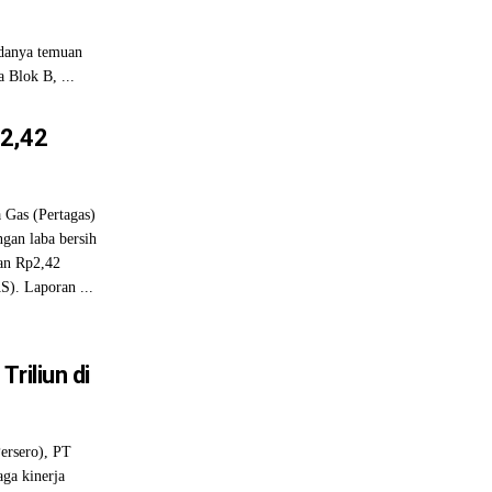
danya temuan
 Blok B, ...
p2,42
 Gas (Pertagas)
ngan laba bersih
gan Rp2,42
S). Laporan ...
riliun di
ersero), PT
ga kinerja