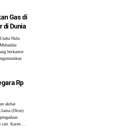
n Gas di
 di Dunia
 Usaha Hulu
 Mubadala
yang berkantor
 mengumumkan
egara Rp
un akibat
Utama (Dirut)
 pengadaan
cair. Karen ...