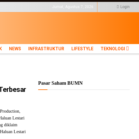
KTUR
LIFESTYLE
Jumat, Agustus 7, 2026
Login
K
NEWS
INFRASTRUKTUR
LIFESTYLE
TEKNOLOGI
Pasar Saham BUMN
Terbesar
Production,
Haluan Lestari
ng diklaim
 Haluan Lestari