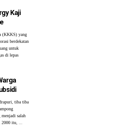
gy Kaji
re
ma (KKKS) yang
orasi berdekatan
uang untuk
as di lepas
 Warga
ubsidi
puri, tiba tiba
gampong
g menjadi salah
2000 itu, ...