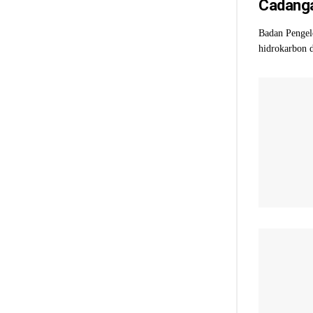
Cadanga
Badan Penge
hidrokarbon d