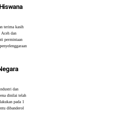
-Hiswana
n terima kasih
I Aceh dan
ti permintaan
penyelenggaraan
Negara
ndustri dan
na dinilai telah
lakukan pada 1
entu dibanderol