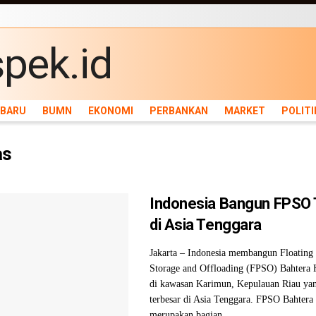
ARU
BUMN
EKONOMI
PERBANKAN
MARKET
POLITIK
NEWS
INFRASTRU
RBARU
BUMN
EKONOMI
PERBANKAN
MARKET
POLITI
as
Indonesia Bangun FPSO 
di Asia Tenggara
Jakarta – Indonesia membangun Floating 
Storage and Offloading (FPSO) Bahtera 
di kawasan Karimun, Kepulauan Riau ya
terbesar di Asia Tenggara. FPSO Bahtera
merupakan bagian ...