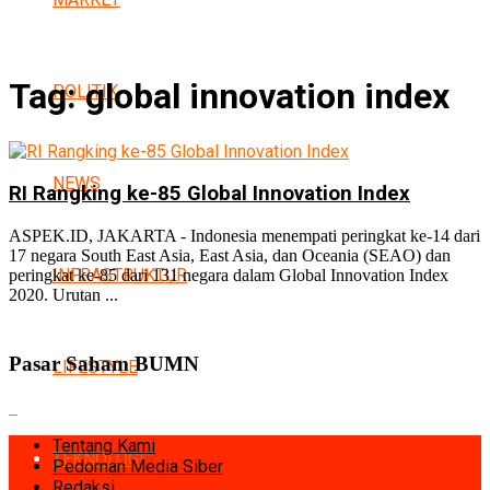
Tag:
global innovation index
POLITIK
NEWS
RI Rangking ke-85 Global Innovation Index
ASPEK.ID, JAKARTA - Indonesia menempati peringkat ke-14 dari
17 negara South East Asia, East Asia, dan Oceania (SEAO) dan
INFRASTRUKTUR
peringkat ke-85 dari 131 negara dalam Global Innovation Index
2020. Urutan ...
Pasar Saham BUMN
LIFESTYLE
Tentang Kami
TEKNOLOGI
Pedoman Media Siber
Redaksi