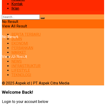
Kontak
Iklan
No Result
View All Result
BERITA TERBARU
No Result
BUMN
EKONOMI
PERBANKAN
MARKET
View All Result
POLITIK
NEWS
INFRASTRUKTUR
LIFESTYLE
TEKNOLOGI
© 2025 Aspek.id | PT. Aspek Citra Media
Welcome Back!
Login to your account below