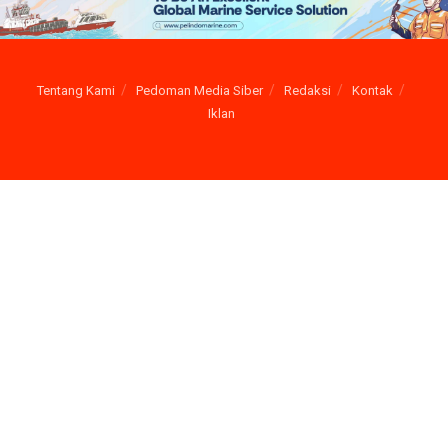
Tentang Kami
Pedoman Media Siber
Redaksi
Kontak
Iklan