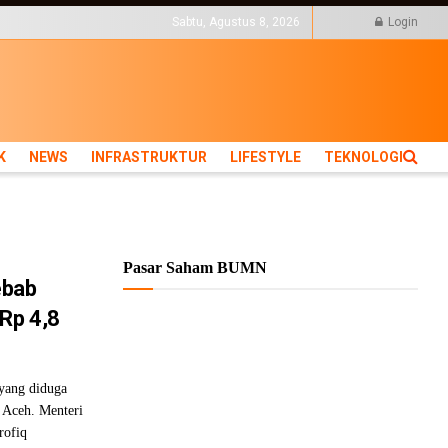
KTUR
LIFESTYLE
TEKNOLOGI
Sabtu, Agustus 8, 2026
Login
K
NEWS
INFRASTRUKTUR
LIFESTYLE
TEKNOLOGI
Pasar Saham BUMN
ebab
 Rp 4,8
yang diduga
 Aceh. Menteri
rofiq