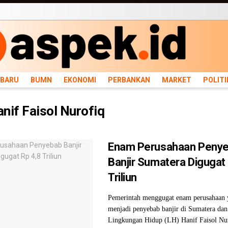
ARU
BUMN
EKONOMI
PERBANKAN
MARKET
POLITIK
NEWS
INFRASTRU
RBARU
BUMN
EKONOMI
PERBANKAN
MARKET
POLITI
nif Faisol Nurofiq
Enam Perusahaan Peny
Banjir Sumatera Digugat
Triliun
Pemerintah menggugat enam perusahaan 
menjadi penyebab banjir di Sumatera dan
Lingkungan Hidup (LH) Hanif Faisol Nu