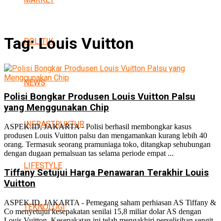
Tag:
Louis Vuitton
POLITIK
NEWS
Polisi Bongkar Produsen Louis Vuitton Palsu
yang Menggunakan Chip
INFRASTRUKTUR
ASPEK.ID, JAKARTA - Polisi berhasil membongkar kasus
produsen Louis Vuitton palsu dan mengamankan kurang lebih 40
orang. Termasuk seorang pramuniaga toko, ditangkap sehubungan
dengan dugaan pemalsuan tas selama periode empat ...
LIFESTYLE
Tiffany Setujui Harga Penawaran Terakhir Louis
Vuitton
ASPEK.ID, JAKARTA - Pemegang saham perhiasan AS Tiffany &
TEKNOLOGI
Co menyetujui kesepakatan senilai 15,8 miliar dolar AS dengan
Louis Vuitton. Kesepakatan ini telah mengakhiri perselisihan sengit