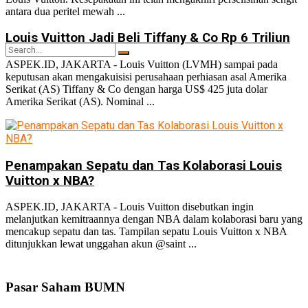
antara dua peritel mewah ...
Louis Vuitton Jadi Beli Tiffany & Co Rp 6 Triliun
ASPEK.ID, JAKARTA - Louis Vuitton (LVMH) sampai pada
keputusan akan mengakuisisi perusahaan perhiasan asal Amerika
Serikat (AS) Tiffany & Co dengan harga US$ 425 juta dolar
Amerika Serikat (AS). Nominal ...
No Result
Penampakan Sepatu dan Tas Kolaborasi Louis
View All Result
Vuitton x NBA?
ASPEK.ID, JAKARTA - Louis Vuitton disebutkan ingin
melanjutkan kemitraannya dengan NBA dalam kolaborasi baru yang
mencakup sepatu dan tas. Tampilan sepatu Louis Vuitton x NBA
ditunjukkan lewat unggahan akun @saint ...
Pasar Saham BUMN