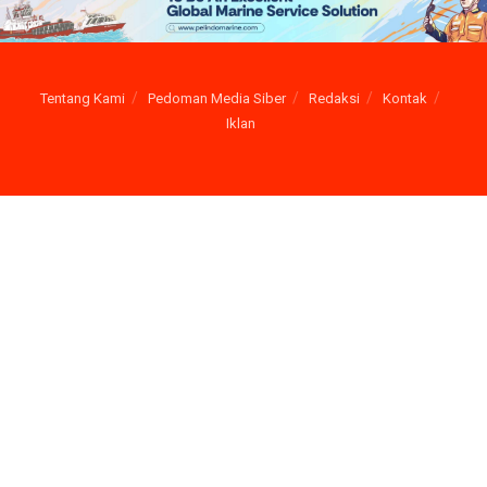
Tentang Kami
Pedoman Media Siber
Redaksi
Kontak
Iklan