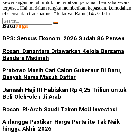
kewenangan penuh untuk menerbitkan perizinan berusaha secara
terpusat. Hal ini dalam rangka memberikan kepastian, kemudahan,
efisiensi, dan transparansi,” katanya, Rabu (14/7/2021).
Baca
Juga
BPS: Sensus Ekonomi 2026 Sudah 86 Persen
No Result
Rosan: Danantara Ditawarkan Kelola Bersama
Bandara Madinah
Prabowo Masih Cari Calon Gubernur BI Baru,
View All Result
Banyak Nama Masuk Daftar
Jamaah Haji RI Habiskan Rp 4,25 Triliun untuk
Beli Oleh-oleh di Arab
Rosan: RI-Arab Saudi Teken MoU Investasi
Airlangga Pastikan Harga Pertalite Tak Naik
hingga Akhir 2026