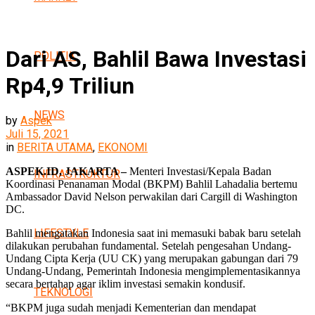
Dari AS, Bahlil Bawa Investasi
POLITIK
Rp4,9 Triliun
NEWS
by
Aspek
Juli 15, 2021
in
BERITA UTAMA
,
EKONOMI
ASPEK.ID, JAKARTA –
Menteri Investasi/Kepala Badan
INFRASTRUKTUR
Koordinasi Penanaman Modal (BKPM) Bahlil Lahadalia bertemu
Ambassador David Nelson perwakilan dari Cargill di Washington
DC.
LIFESTYLE
Bahlil mengatakan Indonesia saat ini memasuki babak baru setelah
dilakukan perubahan fundamental. Setelah pengesahan Undang-
Undang Cipta Kerja (UU CK) yang merupakan gabungan dari 79
Undang-Undang, Pemerintah Indonesia mengimplementasikannya
secara bertahap agar iklim investasi semakin kondusif.
TEKNOLOGI
“BKPM juga sudah menjadi Kementerian dan mendapat