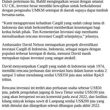
Dalam pertemuan itu, Bahlil mengingatkan sesuai dengan amanat
UU CK, investor besar memiliki kewajiban untuk berkolaborasi
dengan pengusaha UMKM setempat di daerah supaya dapat tumbuh
bersama-sama.
“Kami mengapresiasi kehadiran Cargill yang sudah cukup lama di
Indonesia dan telah berkontribusi memberikan keuntungan bagi
kedua belah pihak. Tim Kementerian Investasi siap membantu
merealisasikan rencana investasi Cargill selanjutnya,” jelasnya.
Ambassador David Nelson memaparkan prospek diversifikasi
investasi Cargill di Indonesia. Indonesia, sebagai negara dengan
populasi terbesar keempat di dunia, menurut David masih
merupakan tujuan investasi yang sangat atraktif.
David menyampaikan Cargill yang sudah di Indonesia sejak 1974,
memiliki rencana perluasan dan investasi baru dalam kurun waktu 2
sampai 3 tahun mendatang senilai US$350 juta atau sekitar Rp4,9
triliun.
Rencana investasi ini terdiri atas perluasan usaha sebesar US$50
juta, pabrik pengolahan jagung di Jawa Timur senilai US$100 juta
yang akan beroperasi secara komersial pada awal 2022, dan fasilitas
kilang minyak kelapa sawit di Lampung senilai US$200 juta yang
telah dimulai dan ditargetkan selesai dibangun pada akhir 2022.