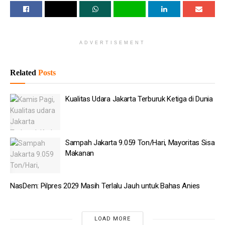
Propertindo (Jakpro) dan perusahaan Finlandia, Fortum. Dalam
perjanjian itu, nilai listrik yang dijual ITF Sunter senilai
US$11,88 sen per kWh.
ADVERTISEMENT
Baca
Juga
Related
Posts
Prabowo Sebut Dua Mentornya dalam Menjalankan
Pemerintahan
Kualitas Udara Jakarta Terburuk Ketiga di Dunia
Hari Kucing Sedunia, Bahaya Obesitas pada Anabul
Prabowo: Pendapatan Danantara Naik 400 Persen
Sampah Jakarta 9.059 Ton/Hari, Mayoritas Sisa
Hashim Dorong FORMAS Awasi MBG di Seluruh
Makanan
Indonesia
Pemerintah Dorong Waskita Karya Jadi Operator Tol
NasDem: Pilpres 2029 Masih Terlalu Jauh untuk Bahas Anies
Danantara Investasi Rp44,75 Triliun ke JBS Group di
Australia & Selandia Baru
LOAD MORE