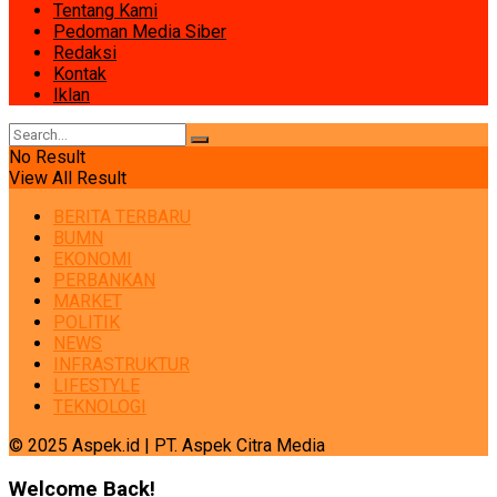
Tentang Kami
Pedoman Media Siber
Redaksi
Kontak
Iklan
No Result
View All Result
BERITA TERBARU
BUMN
EKONOMI
PERBANKAN
MARKET
POLITIK
NEWS
INFRASTRUKTUR
LIFESTYLE
TEKNOLOGI
© 2025 Aspek.id | PT. Aspek Citra Media
Welcome Back!