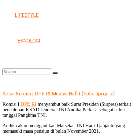
LIFESTYLE
TEKNOLOGI
Ketua Komisi I DPR RI Meutya Hafid. [Foto: dpr.go.id]
No Result
Komisi I
DPR RI
menyambut baik Surat Presiden (Surpres) terkait
pencalonan KSAD Jenderal TNI Andika Perkasa sebagai calon
tunggal Panglima TNI.
View All Result
Andika akan menggantikan Marsekal TNI Hadi Tjahjanto yang
memasuki masa pensiun di bulan November 2021.