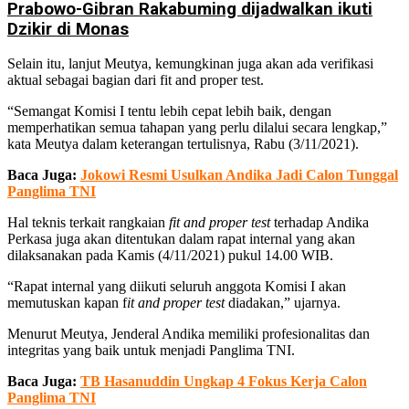
Prabowo-Gibran Rakabuming dijadwalkan ikuti
Dzikir di Monas
Selain itu, lanjut Meutya, kemungkinan juga akan ada verifikasi
aktual sebagai bagian dari fit and proper test.
“Semangat Komisi I tentu lebih cepat lebih baik, dengan
memperhatikan semua tahapan yang perlu dilalui secara lengkap,”
kata Meutya dalam keterangan tertulisnya, Rabu (3/11/2021).
Baca Juga:
Jokowi Resmi Usulkan Andika Jadi Calon Tunggal
Panglima TNI
Hal teknis terkait rangkaian
fit and proper test
terhadap Andika
Perkasa juga akan ditentukan dalam rapat internal yang akan
dilaksanakan pada Kamis (4/11/2021) pukul 14.00 WIB.
“Rapat internal yang diikuti seluruh anggota Komisi I akan
memutuskan kapan f
it and proper test
diadakan,” ujarnya.
Menurut Meutya, Jenderal Andika memiliki profesionalitas dan
integritas yang baik untuk menjadi Panglima TNI.
Baca Juga:
TB Hasanuddin Ungkap 4 Fokus Kerja Calon
Panglima TNI