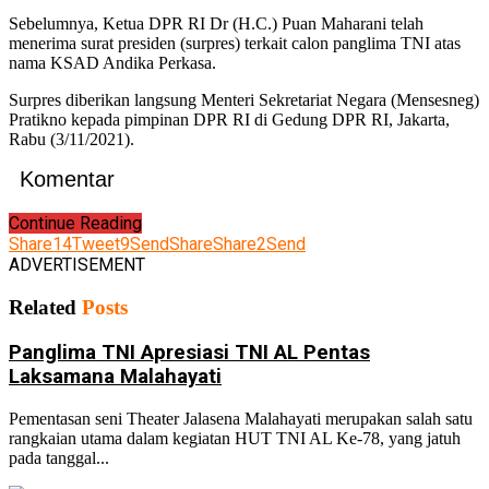
Sebelumnya, Ketua DPR RI Dr (H.C.) Puan Maharani telah
menerima surat presiden (surpres) terkait calon panglima TNI atas
nama KSAD Andika Perkasa.
Surpres diberikan langsung Menteri Sekretariat Negara (Mensesneg)
Pratikno kepada pimpinan DPR RI di Gedung DPR RI, Jakarta,
Rabu (3/11/2021).
Komentar
Continue Reading
Share
14
Tweet
9
Send
Share
Share
2
Send
ADVERTISEMENT
Related
Posts
Panglima TNI Apresiasi TNI AL Pentas
Laksamana Malahayati
Pementasan seni Theater Jalasena Malahayati merupakan salah satu
rangkaian utama dalam kegiatan HUT TNI AL Ke-78, yang jatuh
pada tanggal...