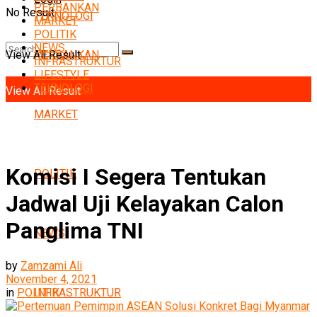
PERBANKAN
No Result
TEKNOLOGI
MARKET
POLITIK
NEWS
View All Result
PERBANKAN
INFRASTRUKTUR
No Result
LIFESTYLE
TEKNOLOGI
View All Result
MARKET
Komisi I Segera Tentukan
POLITIK
Jadwal Uji Kelayakan Calon
Panglima TNI
NEWS
by
Zamzami Ali
November 4, 2021
INFRASTRUKTUR
in
POLITIK