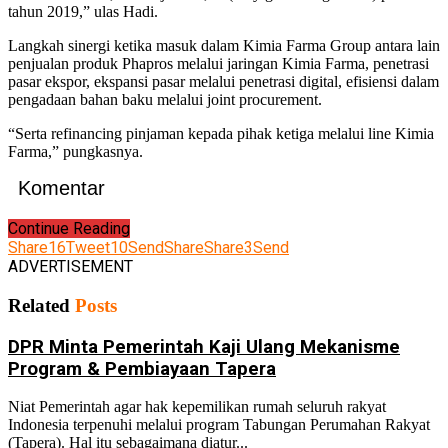
tahun 2019,” ulas Hadi.
Langkah sinergi ketika masuk dalam Kimia Farma Group antara lain
penjualan produk Phapros melalui jaringan Kimia Farma, penetrasi
pasar ekspor, ekspansi pasar melalui penetrasi digital, efisiensi dalam
pengadaan bahan baku melalui joint procurement.
“Serta refinancing pinjaman kepada pihak ketiga melalui line Kimia
Farma,” pungkasnya.
Komentar
Continue Reading
Share
16
Tweet
10
Send
Share
Share
3
Send
ADVERTISEMENT
Related
Posts
DPR Minta Pemerintah Kaji Ulang Mekanisme
Program & Pembiayaan Tapera
Niat Pemerintah agar hak kepemilikan rumah seluruh rakyat
Indonesia terpenuhi melalui program Tabungan Perumahan Rakyat
(Tapera). Hal itu sebagaimana diatur...