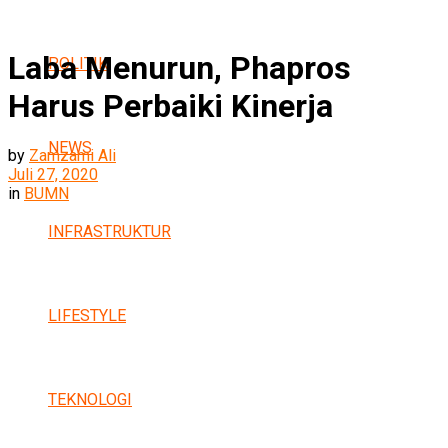
Laba Menurun, Phapros
POLITIK
Harus Perbaiki Kinerja
NEWS
by
Zamzami Ali
Juli 27, 2020
in
BUMN
INFRASTRUKTUR
LIFESTYLE
TEKNOLOGI