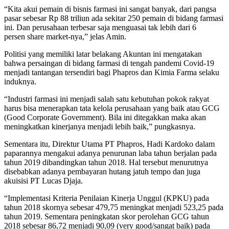
“Kita akui pemain di bisnis farmasi ini sangat banyak, dari pangsa
pasar sebesar Rp 88 triliun ada sekitar 250 pemain di bidang farmasi
ini. Dan perusahaan terbesar saja menguasai tak lebih dari 6
persen share market-nya,” jelas Amin.
Politisi yang memiliki latar belakang Akuntan ini mengatakan
bahwa persaingan di bidang farmasi di tengah pandemi Covid-19
menjadi tantangan tersendiri bagi Phapros dan Kimia Farma selaku
induknya.
“Industri farmasi ini menjadi salah satu kebutuhan pokok rakyat
harus bisa menerapkan tata kelola perusahaan yang baik atau GCG
(Good Corporate Government). Bila ini ditegakkan maka akan
meningkatkan kinerjanya menjadi lebih baik,” pungkasnya.
Sementara itu, Direktur Utama PT Phapros, Hadi Kardoko dalam
paparannya mengakui adanya penurunan laba tahun berjalan pada
tahun 2019 dibandingkan tahun 2018. Hal tersebut menurutnya
disebabkan adanya pembayaran hutang jatuh tempo dan juga
akuisisi PT Lucas Djaja.
“Implementasi Kriteria Penilaian Kinerja Unggul (KPKU) pada
tahun 2018 skornya sebesar 479,75 meningkat menjadi 523,25 pada
tahun 2019. Sementara peningkatan skor perolehan GCG tahun
2018 sebesar 86,72 menjadi 90,09 (very good/sangat baik) pada