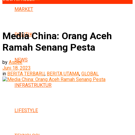
MARKET
Media China: Orang Aceh
POLITIK
Ramah Senang Pesta
NEWS
by
Aspek
Juni 18, 2023
in
BERITA TERBARU
,
BERITA UTAMA
,
GLOBAL
INFRASTRUKTUR
LIFESTYLE