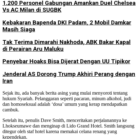
1.200 Personel Gabungan Amankan Duel Chelsea
Vs AC Milan di SUGBK
Kebakaran Bapenda DKI Padam, 2 Mobil Damkar
Masih Siaga
Tak Terima Dimarahi Nakhoda, ABK Bakar Kapal
di Perairan Aru Maluku
Penyebar Hoaks Bisa Dijerat Dengan UU Tipikor
Jenderal AS Dorong Trump Akhiri Perang dengan
Iran
Sejak itu, ada banyak berita asing yang mulai menyoroti tentang
hukum Syariah. Pelanggaran seperti pacaran, minum alkohol, judi
dan homoseksual adalah ‘dosa’ umum yang kerap mendapatkan
cambuk.
Setelah itu, penulis Dave Smith, menceritakan perjalanannya ke
Lhokseumawe dan menginap di Lido Grand Hotel. Smith langsung
ditegur oleh staf hotel karena memakai celana renang yang
kependekan.