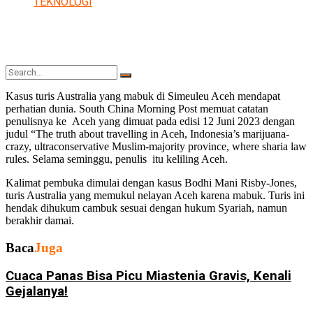
TEKNOLOGI
Kasus turis Australia yang mabuk di Simeuleu Aceh mendapat
perhatian dunia. South China Morning Post memuat catatan
penulisnya ke Aceh yang dimuat pada edisi 12 Juni 2023 dengan
No Result
judul “The truth about travelling in Aceh, Indonesia’s marijuana-
crazy, ultraconservative Muslim-majority province, where sharia law
rules. Selama seminggu, penulis itu keliling Aceh.
Kalimat pembuka dimulai dengan kasus Bodhi Mani Risby-Jones,
View All Result
turis Australia yang memukul nelayan Aceh karena mabuk. Turis ini
hendak dihukum cambuk sesuai dengan hukum Syariah, namun
berakhir damai.
Baca
Juga
Cuaca Panas Bisa Picu Miastenia Gravis, Kenali
Gejalanya!