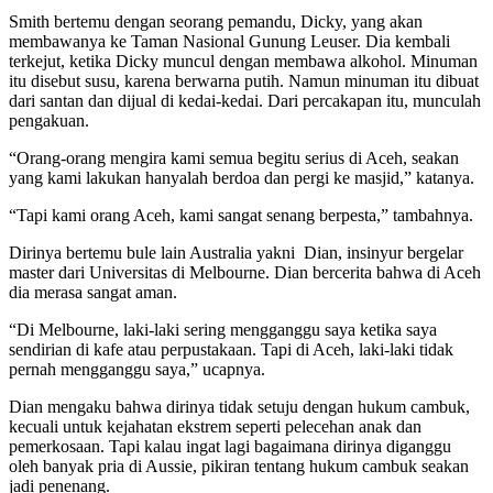
Smith bertemu dengan seorang pemandu, Dicky, yang akan
membawanya ke Taman Nasional Gunung Leuser. Dia kembali
terkejut, ketika Dicky muncul dengan membawa alkohol. Minuman
itu disebut susu, karena berwarna putih. Namun minuman itu dibuat
dari santan dan dijual di kedai-kedai. Dari percakapan itu, munculah
pengakuan.
“Orang-orang mengira kami semua begitu serius di Aceh, seakan
yang kami lakukan hanyalah berdoa dan pergi ke masjid,” katanya.
“Tapi kami orang Aceh, kami sangat senang berpesta,” tambahnya.
Dirinya bertemu bule lain Australia yakni Dian, insinyur bergelar
master dari Universitas di Melbourne. Dian bercerita bahwa di Aceh
dia merasa sangat aman.
“Di Melbourne, laki-laki sering mengganggu saya ketika saya
sendirian di kafe atau perpustakaan. Tapi di Aceh, laki-laki tidak
pernah mengganggu saya,” ucapnya.
Dian mengaku bahwa dirinya tidak setuju dengan hukum cambuk,
kecuali untuk kejahatan ekstrem seperti pelecehan anak dan
pemerkosaan. Tapi kalau ingat lagi bagaimana dirinya diganggu
oleh banyak pria di Aussie, pikiran tentang hukum cambuk seakan
jadi penenang.