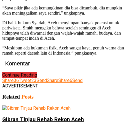
“Saya pikir jika ada kemungkinan dia bisa dicambuk, dia mungkin
akan meninggalkan saya sendiri,” ungkapnya.
Di balik hukum Syariah, Aceh menyimpan banyak potensi untuk
pariwisata. Smith mengaku bahwa setelah seminggu di Aceh,
hidupnya telah diwarnai dengan wajah-wajah ramah, budaya, dan
tempat-tempat indah di Aceh.
“Meskipun ada hukuman fisik, Aceh sangat kaya, penuh warna dan
ramah seperti daerah lain di Indonesia,” pungkasnya.
Komentar
Continue Reading
Share
36
Tweet
23
Send
Share
Share
6
Send
ADVERTISEMENT
Related
Posts
Gibran Tinjau Rehab Rekon Aceh