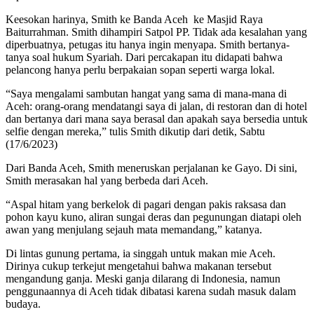
Keesokan harinya, Smith ke Banda Aceh ke Masjid Raya
Baiturrahman. Smith dihampiri Satpol PP. Tidak ada kesalahan yang
diperbuatnya, petugas itu hanya ingin menyapa. Smith bertanya-
tanya soal hukum Syariah. Dari percakapan itu didapati bahwa
pelancong hanya perlu berpakaian sopan seperti warga lokal.
“Saya mengalami sambutan hangat yang sama di mana-mana di
Aceh: orang-orang mendatangi saya di jalan, di restoran dan di hotel
dan bertanya dari mana saya berasal dan apakah saya bersedia untuk
selfie dengan mereka,” tulis Smith dikutip dari detik, Sabtu
(17/6/2023)
Dari Banda Aceh, Smith meneruskan perjalanan ke Gayo. Di sini,
Smith merasakan hal yang berbeda dari Aceh.
“Aspal hitam yang berkelok di pagari dengan pakis raksasa dan
pohon kayu kuno, aliran sungai deras dan pegunungan diatapi oleh
awan yang menjulang sejauh mata memandang,” katanya.
Di lintas gunung pertama, ia singgah untuk makan mie Aceh.
Dirinya cukup terkejut mengetahui bahwa makanan tersebut
mengandung ganja. Meski ganja dilarang di Indonesia, namun
penggunaannya di Aceh tidak dibatasi karena sudah masuk dalam
budaya.