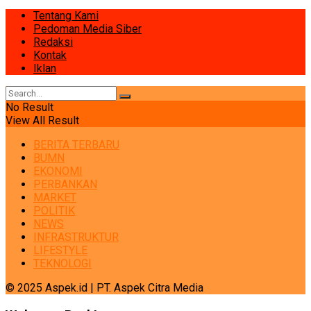
Tentang Kami
Pedoman Media Siber
Redaksi
Kontak
Iklan
No Result
View All Result
BERITA TERBARU
BUMN
EKONOMI
PERBANKAN
MARKET
POLITIK
NEWS
INFRASTRUKTUR
LIFESTYLE
TEKNOLOGI
© 2025 Aspek.id | PT. Aspek Citra Media