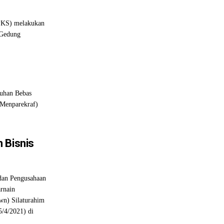
PKS) melakukan
 Gedung
uhan Bebas
(Menparekraf)
 Bisnis
an Pengusahaan
rnain
wn) Silaturahim
5/4/2021) di