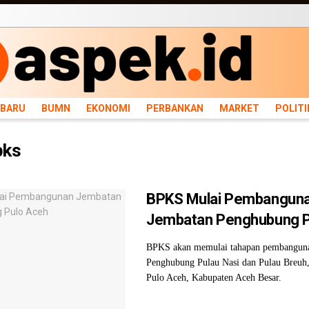
ARU
BUMN
EKONOMI
PERBANKAN
MARKET
POLITIK
NEWS
INFRASTRU
RBARU
BUMN
EKONOMI
PERBANKAN
MARKET
POLITI
pks
BPKS Mulai Pembangun
Jembatan Penghubung P
BPKS akan memulai tahapan pembangun
Penghubung Pulau Nasi dan Pulau Breuh
Pulo Aceh, Kabupaten Aceh Besar.