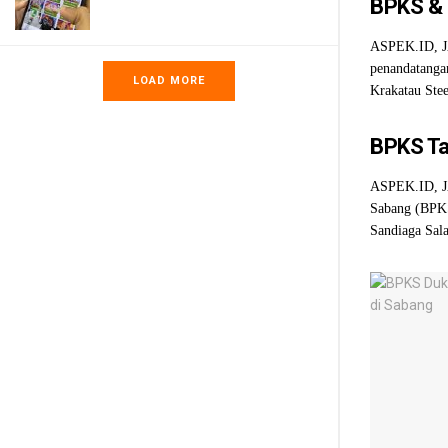
BPKS & 
ASPEK.ID, J
penandatanga
LOAD MORE
Krakatau Stee
BPKS Ta
ASPEK.ID, J
Sabang (BPKS
Sandiaga Sal