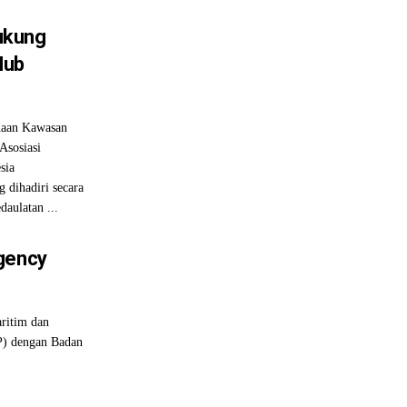
ukung
Hub
aan Kawasan
sosiasi
sia
dihadiri secara
daulatan ...
gency
ritim dan
P) dengan Badan