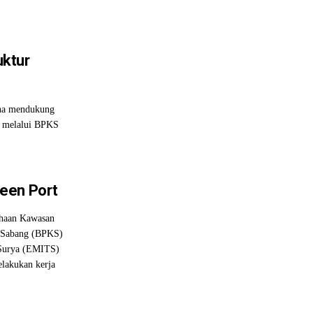
ktur
na mendukung
g melalui BPKS
een Port
haan Kawasan
s Sabang (BPKS)
 Surya (EMITS)
lakukan kerja