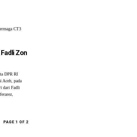
Dermaga CT3
Fadli Zon
ta DPR RI
i Aceh, pada
 dari Fadli
ferarez,
PAGE 1 OF 2