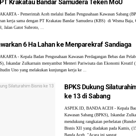
PT Krakatau Bandar Samudera Teken MoU
AKARTA - Pemerintah Aceh melalui Badan Pengusahaan Kawasan Sabang (B
nan kerja sama dengan PT Krakatau Bandar Samudera (KBS) di Wisma Baja,
l, Jalan Gatot Subroto, ...
warkan 6 Ha Lahan ke Menparekraf Sandiaga
AKARTA - Kepala Badan Pengusahaan Kawasan Perdagangan Bebas dan Pelab
), Iskandar Zulkarnain menyambut Menteri Pariwisata dan Ekonomi Kreatif 
ahudin Uno yang melakukan kunjungan kerja ke ...
BPKS Dukung Silaturahim
ke 13 di Sabang
ASPEK.ID, BANDA ACEH - Kepala Bad
Kawasan Sabang (BPKS), Iskandar Zulka
mendukung rangkaian perhelatan (Rundo
Bisnis XII yang diadakan pada Kamis, (1
Banda Aceh. "Acara ini sangat ...