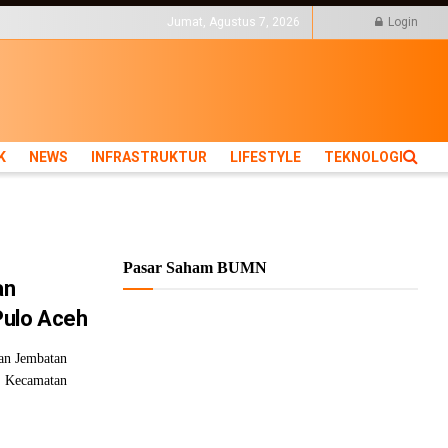
KTUR
LIFESTYLE
Jumat, Agustus 7, 2026
Login
K
NEWS
INFRASTRUKTUR
LIFESTYLE
TEKNOLOGI
Pasar Saham BUMN
an
ulo Aceh
an Jembatan
, Kecamatan