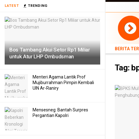
BERITA TERB
LATEST
TRENDING
TEKNOLOGI
BERITA TE
Bos Tambang Akui Setor Rp1 Miliar
untuk Atur LHP Ombudsman
Tag:
b
Menteri Agama Lantik Prof
Mujiburrahman Pimpin Kembali
UIN Ar-Raniry
Mensesneg: Bantah Surpres
Pergantian Kapolri