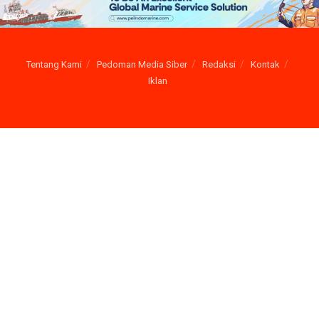
Tentang Kami
Pedoman Media Siber
Redaksi
Kontak
Iklan