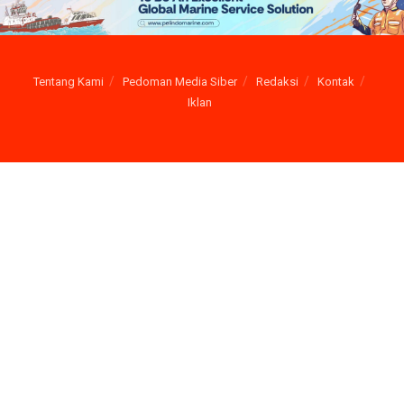
Tentang Kami
Pedoman Media Siber
Redaksi
Kontak
Iklan