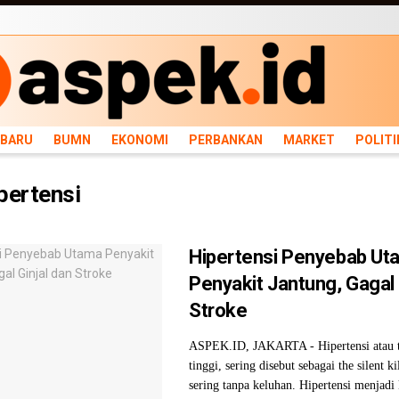
ARU
BUMN
EKONOMI
PERBANKAN
MARKET
POLITIK
NEWS
INFRASTRU
RBARU
BUMN
EKONOMI
PERBANKAN
MARKET
POLITI
pertensi
Hipertensi Penyebab Ut
Penyakit Jantung, Gagal 
Stroke
ASPEK.ID, JAKARTA - Hipertensi atau t
tinggi, sering disebut sebagai the silent ki
sering tanpa keluhan. Hipertensi menjadi 