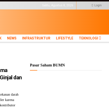
KTUR
LIFESTYLE
TEKNOLOGI
Sabtu, Agustus 8, 2026
Login
K
NEWS
INFRASTRUKTUR
LIFESTYLE
TEKNOLOGI
Pasar Saham BUMN
ama
Ginjal dan
ekanan darah
ller karena
kontributor