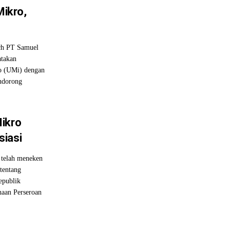
Mikro,
ch PT Samuel
atakan
o (UMi) dengan
ndorong
Mikro
siasi
telah meneken
tentang
epublik
haan Perseroan