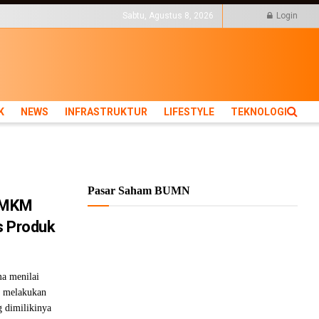
KTUR
LIFESTYLE
TEKNOLOGI
Sabtu, Agustus 8, 2026
Login
K
NEWS
INFRASTRUKTUR
LIFESTYLE
TEKNOLOGI
Pasar Saham BUMN
 UMKM
s Produk
a menilai
 melakukan
 dimilikinya