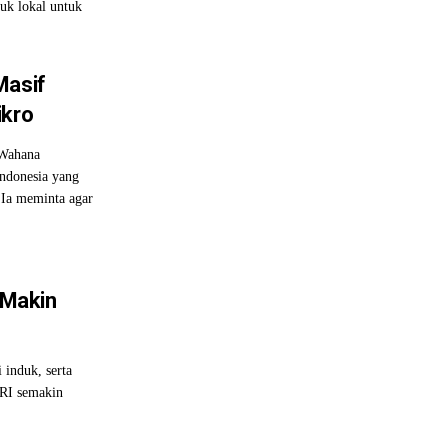
uk lokal untuk
Masif
ikro
 Wahana
ndonesia yang
 Ia meminta agar
 Makin
induk, serta
BRI semakin