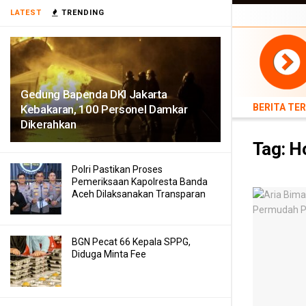
LATEST
TRENDING
BERITA TERB
Gedung Bapenda DKI Jakarta
BERITA TE
Kebakaran, 100 Personel Damkar
Dikerahkan
Tag:
Ho
Polri Pastikan Proses
Pemeriksaan Kapolresta Banda
Aceh Dilaksanakan Transparan
BGN Pecat 66 Kepala SPPG,
Diduga Minta Fee