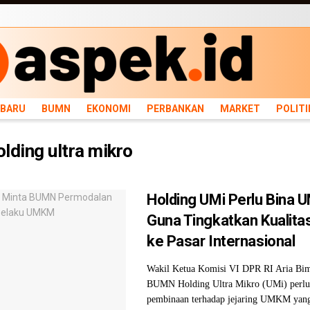
ARU
BUMN
EKONOMI
PERBANKAN
MARKET
POLITIK
NEWS
INFRASTRU
RBARU
BUMN
EKONOMI
PERBANKAN
MARKET
POLITI
lding ultra mikro
Holding UMi Perlu Bina
Guna Tingkatkan Kualita
ke Pasar Internasional
Wakil Ketua Komisi VI DPR RI Aria Bim
BUMN Holding Ultra Mikro (UMi) perlu
pembinaan terhadap jejaring UMKM yang