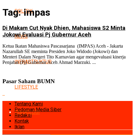
Tag:
impas
POLITIK
Di Makam Cut Nyak Dhien, Mahasiswa S2 Minta
Jokowi Evaluasi Pj Gubernur Aceh
NEWS
Ketua Ikatan Mahasiswa Pascasarjana (IMPAS) Aceh - Jakarta
Nazarullah SE meminta Presiden Joko Widodo (Jokowi) dan
Menteri Dalam Negeri Tito Karnavian agar mengevaluasi kinerja
INFRASTRUKTUR
Penjabat (Pj) Gubernur Aceh Ahmad Marzuki. ...
Pasar Saham BUMN
LIFESTYLE
Tentang Kami
Pedoman Media Siber
TEKNOLOGI
Redaksi
Kontak
Iklan