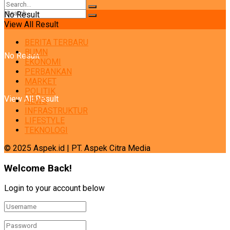
No Result
View All Result
BERITA TERBARU
BUMN
No Result
EKONOMI
PERBANKAN
MARKET
POLITIK
View All Result
NEWS
INFRASTRUKTUR
LIFESTYLE
TEKNOLOGI
© 2025 Aspek.id | PT. Aspek Citra Media
Welcome Back!
Login to your account below