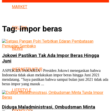
MARKET
Tag:
impor beras
POLITIK
NEWS
Jokowi Pastikan Tak Ada Impor Beras Hingga
Juni
INFRASTRUKTUR
ASPEK.ID, JAKARTA - Presiden Jokowi menegaskan bahwa
Indonesia tidak akan melakukan impor beras hingga Juni 2021
mendatang. "Saya pastikan bahwa sampai bulan juni 2021 tidak ada
beras impor yang masuk ...
LIFESTYLE
Diduga Maladministrasi, Ombudsman Minta
TEKNOLOGI