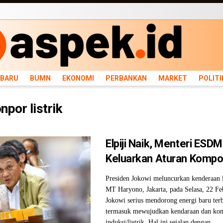
ARU
BUMN
EKONOMI
PERBANKAN
MARKET
POLITIK
NEWS
INFRASTRU
RBARU
BUMN
EKONOMI
PERBANKAN
MARKET
POLITI
npor listrik
Elpiji Naik, Menteri ESDM
Keluarkan Aturan Kompor
Presiden Jokowi meluncurkan kenderaan 
MT Haryono, Jakarta, pada Selasa, 22 Fe
Jokowi serius mendorong energi baru ter
termasuk mewujudkan kendaraan dan ko
induksi/listrik. Hal ini sejalan dengan ...