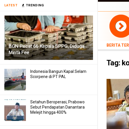
BERITA TERB
LATEST
TRENDING
TEKNOLOGI
BERITA TE
BGN Pecat 66 Kepala SPPG, Diduga
Minta Fee
Tag:
ko
Indonesia Bangun Kapal Selam
Scorpene di PT PAL
Setahun Beroperasi, Prabowo
Sebut Pendapatan Danantara
Melejit hingga 400%