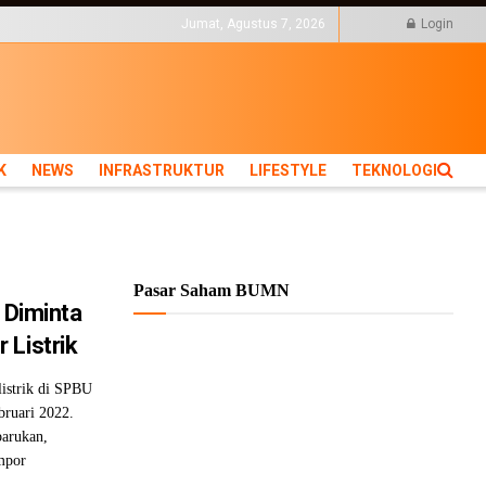
KTUR
LIFESTYLE
Jumat, Agustus 7, 2026
Login
K
NEWS
INFRASTRUKTUR
LIFESTYLE
TEKNOLOGI
Pasar Saham BUMN
 Diminta
 Listrik
listrik di SPBU
bruari 2022.
barukan,
mpor