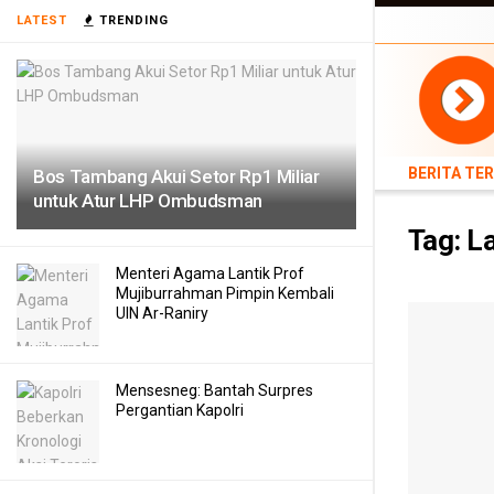
BERITA TERB
LATEST
TRENDING
TEKNOLOGI
BERITA TE
Bos Tambang Akui Setor Rp1 Miliar
untuk Atur LHP Ombudsman
Tag:
L
Menteri Agama Lantik Prof
Mujiburrahman Pimpin Kembali
UIN Ar-Raniry
Mensesneg: Bantah Surpres
Pergantian Kapolri