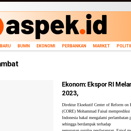
ARU
BUMN
EKONOMI
PERBANKAN
MARKET
POLITIK
NEWS
INFRASTRU
RBARU
BUMN
EKONOMI
PERBANKAN
MARKET
POLITI
ambat
Ekonom: Ekspor RI Mela
2023,
Direktur Eksekutif Center of Reform on
(CORE) Mohammad Faisal memprediksi 
Indonesia bakal mengalami perlambatan 
sehingga berdampak terhadap
penurunan surplus perdagangan. Faisal m