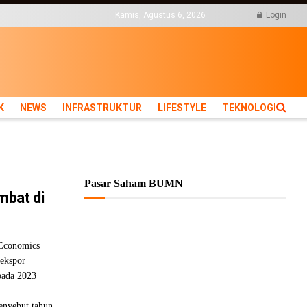
KTUR
LIFESTYLE
Kamis, Agustus 6, 2026
Login
K
NEWS
INFRASTRUKTUR
LIFESTYLE
TEKNOLOGI
Pasar Saham BUMN
mbat di
 Economics
ekspor
pada 2023
enyebut tahun