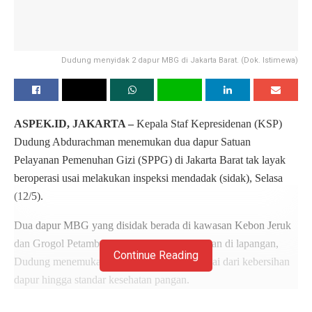
Dudung menyidak 2 dapur MBG di Jakarta Barat. (Dok. Istimewa)
ASPEK.ID, JAKARTA –
Kepala Staf Kepresidenan (KSP)
Dudung Abdurachman menemukan dua dapur Satuan
Pelayanan Pemenuhan Gizi (SPPG) di Jakarta Barat tak layak
beroperasi usai melakukan inspeksi mendadak (sidak), Selasa
(12/5).
Dua dapur MBG yang disidak berada di kawasan Kebon Jeruk
dan Grogol Petamburan. Dari hasil pengecekan di lapangan,
Continue Reading
Dudung menemukan sejumlah persoalan mulai dari kebersihan
dapur hingga standar kesehatan pangan.
Dalam sidak itu, Dudung mendapati area dapur kotor, adanya