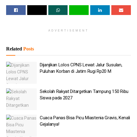
belatung, pallet yang tidak memenuhi standar kesehatan, tempat
pencucian tak layak, hingga ruangan dapur yang panas. Selain
itu, area dapur kering, penyimpanan basah, dan gudang kering
juga disebut masih bercampur.
ADVERTISEMENT
Baca
Juga
Related
Posts
Dijanjikan Lolos CPNS Lewat Jalur Susulan, Puluhan
Dijanjikan Lolos CPNS Lewat Jalur Susulan,
Korban di Jatim Rugi Rp20 M
Puluhan Korban di Jatim Rugi Rp20 M
Sekolah Rakyat Ditargetkan Tampung 150 Ribu Siswa
pada 2027
Sekolah Rakyat Ditargetkan Tampung 150 Ribu
Cuaca Panas Bisa Picu Miastenia Gravis, Kenali
Siswa pada 2027
Gejalanya!
1.200 Personel Gabungan Amankan Duel Chelsea Vs AC
Cuaca Panas Bisa Picu Miastenia Gravis, Kenali
Milan di SUGBK
Gejalanya!
Kebakaran Bapenda DKI Padam, 2 Mobil Damkar Masih