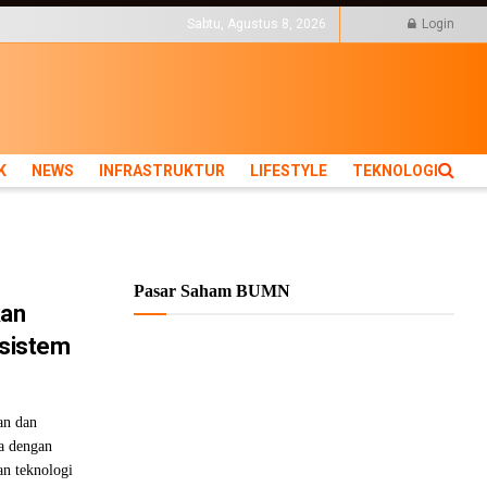
KTUR
LIFESTYLE
TEKNOLOGI
Sabtu, Agustus 8, 2026
Login
K
NEWS
INFRASTRUKTUR
LIFESTYLE
TEKNOLOGI
Pasar Saham BUMN
an
osistem
an dan
a dengan
an teknologi