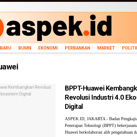
ARU
BUMN
EKONOMI
PERBANKAN
MARKET
POLITIK
NEWS
INFRASTRU
RBARU
BUMN
EKONOMI
PERBANKAN
MARKET
POLITI
uawei
BPPT-Huawei Kembangk
Revolusi Industri 4.0 Ek
Digital
ASPEK.ID, JAKARTA - Badan Pengkaji
Penerapan Teknologi (BPPT) bekerjasam
Huawei berkolaborasi alih pengetahuan d