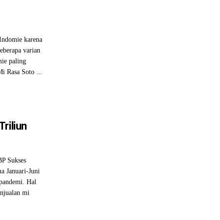
 Indomie karena
eberapa varian
mie paling
i Rasa Soto ...
riliun
BP Sukses
a Januari-Juni
 pandemi. Hal
enjualan mi