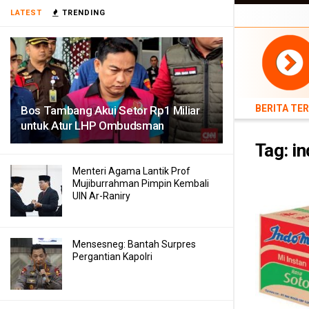
BERITA TERB
LATEST
TRENDING
TEKNOLOGI
BERITA TE
Bos Tambang Akui Setor Rp1 Miliar
untuk Atur LHP Ombudsman
Tag:
i
Menteri Agama Lantik Prof
Mujiburrahman Pimpin Kembali
UIN Ar-Raniry
Mensesneg: Bantah Surpres
Pergantian Kapolri