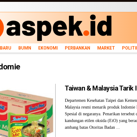
ARU
BUMN
EKONOMI
PERBANKAN
MARKET
POLITIK
NEWS
INFRASTRU
RBARU
BUMN
EKONOMI
PERBANKAN
MARKET
POLITI
ndomie
Taiwan & Malaysia Tarik
Departemen Kesehatan Taipei dan Kement
Malaysia resmi menarik produk Indomie
Spesial di negaranya. Penarikan tersebut
kandungan etilen oksida (EtO) yang berad
ambang batas Otoritas Badan ...