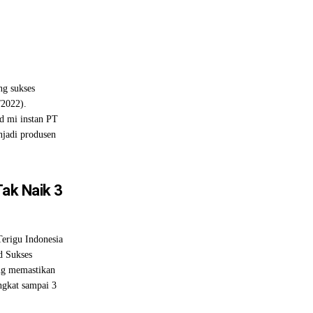
ng sukses
/2022).
d mi instan PT
jadi produsen
Tak Naik 3
erigu Indonesia
d Sukses
ng memastikan
ngkat sampai 3