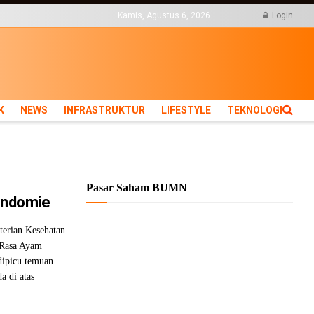
KTUR
LIFESTYLE
Kamis, Agustus 6, 2026
Login
K
NEWS
INFRASTRUKTUR
LIFESTYLE
TEKNOLOGI
Pasar Saham BUMN
 Indomie
erian Kesehatan
 Rasa Ayam
 dipicu temuan
a di atas