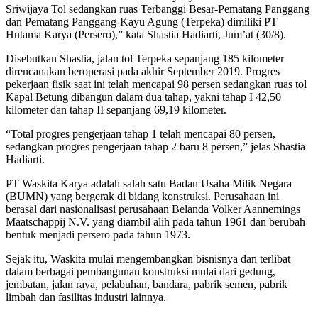
Sriwijaya Tol sedangkan ruas Terbanggi Besar-Pematang Panggang
dan Pematang Panggang-Kayu Agung (Terpeka) dimiliki PT
Hutama Karya (Persero),” kata Shastia Hadiarti, Jum’at (30/8).
Disebutkan Shastia, jalan tol Terpeka sepanjang 185 kilometer
direncanakan beroperasi pada akhir September 2019. Progres
pekerjaan fisik saat ini telah mencapai 98 persen sedangkan ruas tol
Kapal Betung dibangun dalam dua tahap, yakni tahap I 42,50
kilometer dan tahap II sepanjang 69,19 kilometer.
“Total progres pengerjaan tahap 1 telah mencapai 80 persen,
sedangkan progres pengerjaan tahap 2 baru 8 persen,” jelas Shastia
Hadiarti.
PT Waskita Karya adalah salah satu Badan Usaha Milik Negara
(BUMN) yang bergerak di bidang konstruksi. Perusahaan ini
berasal dari nasionalisasi perusahaan Belanda Volker Aannemings
Maatschappij N.V. yang diambil alih pada tahun 1961 dan berubah
bentuk menjadi persero pada tahun 1973.
Sejak itu, Waskita mulai mengembangkan bisnisnya dan terlibat
dalam berbagai pembangunan konstruksi mulai dari gedung,
jembatan, jalan raya, pelabuhan, bandara, pabrik semen, pabrik
limbah dan fasilitas industri lainnya.