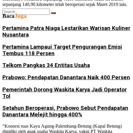
sepanjang 140,90 kilometer telah beroperasi sejak Maret 2019 lalu.
Baca
Juga
Pertamina Patra Niaga Lestarikan Warisan Kuliner
Nusantara
No Result
Pertamina Lampaui Target Pengurangan Emisi
Tembus 118 Persen
View All Result
Telkom Pangkas 34 Entitas Usaha
Prabowo: Pendapatan Danantara Naik 400 Persen
Pemerintah Dorong Waskita Karya Jadi Operator
Tol
Setahun Beroperasi, Prabowo Sebut Pendapatan
Danantara Melejit hingga 400%
“Konsesi ruas Kayu Agung-Palembang-Betung (Kapal Betung)
dimiliki oleh anak usaha Waskita Karya, yakni PT Waskita