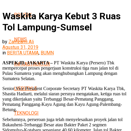
Waskita Karya Kebut 3 Ruas
POLITIK
Tol Lampung-Sumsel
NEWS
by
Zamzami Ali
Agustus 31, 2019
in
BERITA UTAMA
,
BUMN
ASPEK.ID, JAKARTA –
PT Waskita Karya (Persero) Tbk
INFRASTRUKTUR
mempercepat proses pengerjaan konstruksi tiga ruas jalan tol di
Pulau Sumatera yang akan menghubungkan Lampung dengan
Sumatera Selatan.
LIFESTYLE
Senior Vice President Corporate Secretary PT Waskita Karya Tbk,
Shastia Hadiarti, melalui siaran persnya mengatakan, ketiga ruas tol
yang dikerjakan yaitu Terbanggi Besar-Pematang Panggang,
Pematang Panggang-Kayu Agung dan Kayu Agung-Palembang-
Betung.
TEKNOLOGI
Sebelumnya, perseroan juga telah menyelesaikan proyek jalan tol
Bakauheni-Terbanggi Besar atau Bakter Paket 2 segmen
Sidomulyo-Kotabaru sepanjang 40,60 kilometer. Jalan tol Bakter