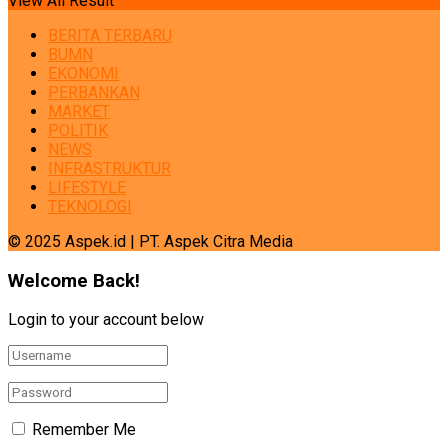
View All Result
BERITA TERBARU
BUMN
EKONOMI
PERBANKAN
MARKET
POLITIK
NEWS
INFRASTRUKTUR
LIFESTYLE
TEKNOLOGI
© 2025 Aspek.id | PT. Aspek Citra Media
Welcome Back!
Login to your account below
Remember Me