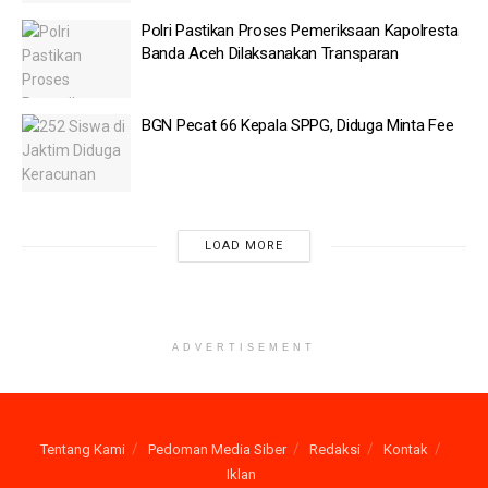
Indonesia Bangun Kapal Selam Scorpene di PT PAL
Polri Pastikan Proses Pemeriksaan Kapolresta
Setahun Beroperasi, Prabowo Sebut Pendapatan
Banda Aceh Dilaksanakan Transparan
Danantara Melejit hingga 400%
Perusahaan Induk FB Didenda Rp10 Triliun karena Dinilai
BGN Pecat 66 Kepala SPPG, Diduga Minta Fee
merusak Mental Anak
Thobib menegaskan penggunaan pakaian adat Aceh itu tidak
dimaksudkan untuk merendahkan nilai budaya maupun religius
LOAD MORE
masyarakat Aceh.
Ia menjelaskan video ucapan Bulan Maria direkam bersamaan
dengan agenda Hari Pendidikan Nasional (Hardiknas) pada 2
ADVERTISEMENT
Mei 2026. Saat itu, Menag juga membuat video ucapan
Hardiknas sebelum mengikuti upacara.
Menurutnya, Nasaruddin Umar memang mengenakan busana
Tentang Kami
Pedoman Media Siber
Redaksi
Kontak
adat Aceh untuk upacara Hardiknas sebagai bentuk
Iklan