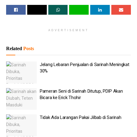
kompetensi UMKM, mendorong lembaga keuangan agar ramah
bagi UMKM, dan meningkatkan koordinasi lintas sektor untuk
mendukung ekosistem UMKM.
ADVERTISEMENT
Baca
Juga
Related
Posts
Telkom Pangkas 34 Entitas Usaha
Prabowo: Pendapatan Danantara Naik 400 Persen
Jelang Lebaran Penjualan di Sarinah Meningkat
30%
Pemerintah Dorong Waskita Karya Jadi Operator Tol
Setahun Beroperasi, Prabowo Sebut Pendapatan
Pameran Seni di Sarinah Ditutup, PDIP Akan
Danantara Melejit hingga 400%
Bicara ke Erick Thohir
CEO Danantara Lapor Kampung Haji dan Perampingan
BUMN ke RI 1
Tidak Ada Larangan Pakai Jilbab di Sarinah
Dony Oskaria Sambangi Kantor Menkeu, Utang KCIC Jadi
Agenda Pembahasan Utama