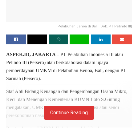
Pelabuhan Benoa di Bali. [Dok. PT Pelindo III]
ASPEK.ID, JAKARTA –
PT Pelabuhan Indonesia III atau
Pelindo III (Persero) atau berkolaborasi dalam upaya
pemberdayaan UMKM di Pelabuhan Benoa, Bali, dengan PT
Sarinah (Persero).
Staf Ahli Bidang Keuangan dan Pengembangan Usaha Mikro,
Kecil dan Menengah Kementerian BUMN Loto S.Ginting
mengatakan, UMKM adalah salah satu pondasi atau sendi
Continue Reading
perekonomian nasional.
Pengembangan UMKM dilakukan melalui 3 pilar
pemberdayaan UMKM yaitu meningkatkan kapasitas usaha dan