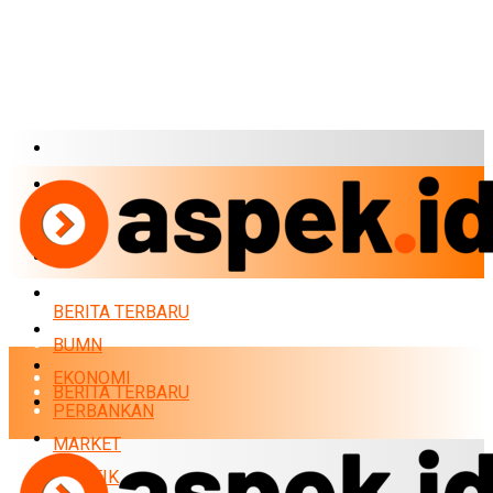
BERITA TERBARU
BUMN
EKONOMI
PERBANKAN
MARKET
BERITA TERBARU
POLITIK
BUMN
NEWS
EKONOMI
BERITA TERBARU
INFRASTRUKTUR
PERBANKAN
LIFESTYLE
MARKET
TEKNOLOGI
POLITIK
BUMN