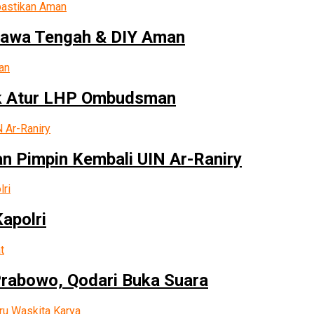
Jawa Tengah & DIY Aman
uk Atur LHP Ombudsman
n Pimpin Kembali UIN Ar-Raniry
apolri
abowo, Qodari Buka Suara