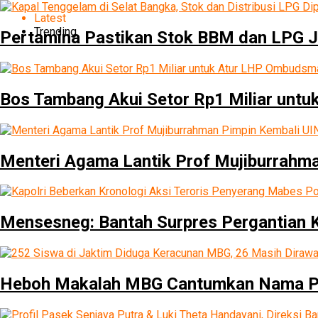
Latest
Trending
Pertamina Pastikan Stok BBM dan LPG 
Bos Tambang Akui Setor Rp1 Miliar unt
Menteri Agama Lantik Prof Mujiburrahma
Mensesneg: Bantah Surpres Pergantian K
Heboh Makalah MBG Cantumkan Nama Pr