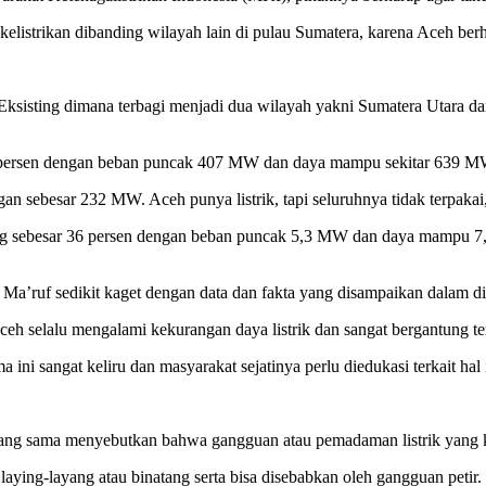
o kelistrikan dibanding wilayah lain di pulau Sumatera, karena Aceh be
a Eksisting dimana terbagi menjadi dua wilayah yakni Sumatera Utara
 57 persen dengan beban puncak 407 MW dan daya mampu sekitar 639 M
 sebesar 232 MW. Aceh punya listrik, tapi seluruhnya tidak terpakai,
ng sebesar 36 persen dengan beban puncak 5,3 MW dan daya mampu 7,
a’ruf sedikit kaget dengan data dan fakta yang disampaikan dalam dis
ceh selalu mengalami kekurangan daya listrik dan sangat bergantung t
 ini sangat keliru dan masyarakat sejatinya perlu diedukasi terkait hal
g sama menyebutkan bahwa gangguan atau pemadaman listrik yang ker
ying-layang atau binatang serta bisa disebabkan oleh gangguan petir.