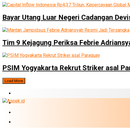
Bayar Utang Luar Negeri Cadangan Devis
Tim 9 Kejagung Periksa Febrie Adriansya
PSIM Yogyakarta Rekrut Striker asal P
Load More
BERITA TERBARU
BUMN
EKONOMI
PERBANKAN