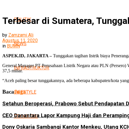
Terbesar di Sumatera, Tungga
POLITIK
by
Zamzami Ali
Agustus 11, 2020
NEWS
in
BUMN
ASPEK.ID, JAKARTA –
Tunggakan tagihan listrik biaya Peneran
General Manager PT Perusahaan Listrik Negara atau PLN (Persero) W
INFRASTRUKTUR
37,5 miliar.
“Aceh paling besar tunggakannya, ada beberapa kabupaten/kota yang
Baca
Juga
LIFESTYLE
Setahun Beroperasi, Prabowo Sebut Pendapatan D
CEO Danantara Lapor Kampung Haji dan Perampin
TEKNOLOGI
Dony Oskaria Sambangi Kantor Menkeu, Utang KC