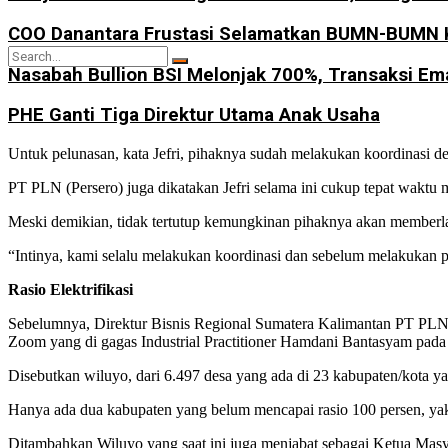
COO Danantara Frustasi Selamatkan BUMN-BUMN 
Nasabah Bullion BSI Melonjak 700%, Transaksi E
PHE Ganti Tiga Direktur Utama Anak Usaha
No Result
Untuk pelunasan, kata Jefri, pihaknya sudah melakukan koordinasi 
PT PLN (Persero) juga dikatakan Jefri selama ini cukup tepat waktu
Meski demikian, tidak tertutup kemungkinan pihaknya akan memberlak
View All Result
“Intinya, kami selalu melakukan koordinasi dan sebelum melakukan p
Rasio Elektrifikasi
Sebelumnya, Direktur Bisnis Regional Sumatera Kalimantan PT PLN
Zoom yang di gagas Industrial Practitioner Hamdani Bantasyam pada 
Disebutkan wiluyo, dari 6.497 desa yang ada di 23 kabupaten/kota yang
Hanya ada dua kabupaten yang belum mencapai rasio 100 persen, yak
Ditambahkan Wiluyo yang saat ini juga menjabat sebagai Ketua Masy