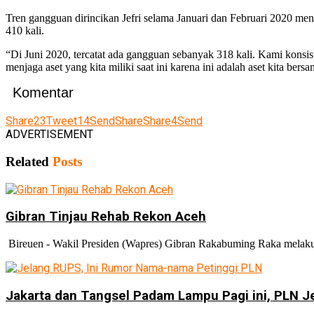
Tren gangguan dirincikan Jefri selama Januari dan Februari 2020 men
410 kali.
“Di Juni 2020, tercatat ada gangguan sebanyak 318 kali. Kami konsi
menjaga aset yang kita miliki saat ini karena ini adalah aset kita bers
Komentar
Share
23
Tweet
14
Send
Share
Share
4
Send
ADVERTISEMENT
Related
Posts
Gibran Tinjau Rehab Rekon Aceh
Bireuen - Wakil Presiden (Wapres) Gibran Rakabuming Raka melakuka
Jakarta dan Tangsel Padam Lampu Pagi ini, PLN 