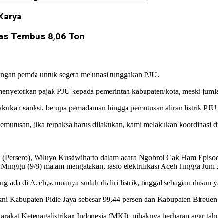
Karya
mas Tembus 8,06 Ton
dengan pemda untuk segera melunasi tunggakan PJU.
 menyetorkan pajak PJU kepada pemerintah kabupaten/kota, meski jumla
ukan sanksi, berupa pemadaman hingga pemutusan aliran listrik PJU ji
emutusan, jika terpaksa harus dilakukan, kami melakukan koordinasi 
 (Persero), Wiluyo Kusdwiharto dalam acara Ngobrol Cak Ham Episode
Minggu (9/8) malam mengatakan, rasio elektrifikasi Aceh hingga Juni
 ada di Aceh,semuanya sudah dialiri listrik, tinggal sebagian dusun ya
ni Kabupaten Pidie Jaya sebesar 99,44 persen dan Kabupaten Bireuen 
arakat Ketenagalistrikan Indonesia (MKI), pihaknya berharap agar ta